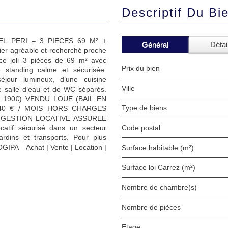
Descriptif Du Bi
EL PERI – 3 PIECES 69 M² +
Général
Détai
r agréable et recherché proche
 ce joli 3 pièces de 69 m² avec
Prix du bien
 standing calme et sécurisée.
jour lumineux, d’une cuisine
Ville
 salle d’eau et de WC séparés.
is : 190€) VENDU LOUE (BAIL EN
Type de biens
,40 € / MOIS HORS CHARGES
 GESTION LOCATIVE ASSUREE
atif sécurisé dans un secteur
Code postal
rdins et transports. Pour plus
OGIPA – Achat | Vente | Location |
Surface habitable (m²)
Surface loi Carrez (m²)
Nombre de chambre(s)
Nombre de pièces
Etage