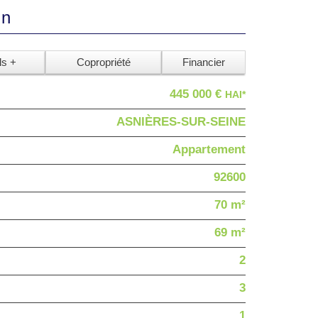
en
ls +
Copropriété
Financier
445 000 €
HAI*
ASNIÈRES-SUR-SEINE
Appartement
92600
70 m²
69 m²
2
3
1