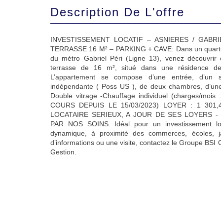
Description De L'offre
INVESTISSEMENT LOCATIF – ASNIERES / GABRI
TERRASSE 16 M² – PARKING + CAVE: Dans un quartie
du métro Gabriel Péri (Ligne 13), venez découvrir
terrasse de 16 m², situé dans une résidence de
L’appartement se compose d’une entrée, d’un sé
indépendante ( Poss US ), de deux chambres, d’une
Double vitrage -Chauffage individuel (charges/mo
COURS DEPUIS LE 15/03/2023) LOYER : 1 301
LOCATAIRE SERIEUX, A JOUR DE SES LOYERS -
PAR NOS SOINS. Idéal pour un investissement loc
dynamique, à proximité des commerces, écoles, ja
d’informations ou une visite, contactez le Groupe BSI 
Gestion.