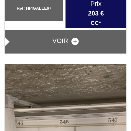
Prix
Ref: HPIGALLE67
203 €
CC*
VOIR