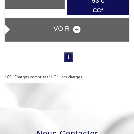
93 €
CC*
VOIR
1
* CC : Charges comprises
* HC : Hors charges
Nous Contacter