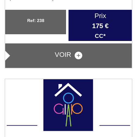
Prix
Ref: 238
175 €
CC*
VOIR