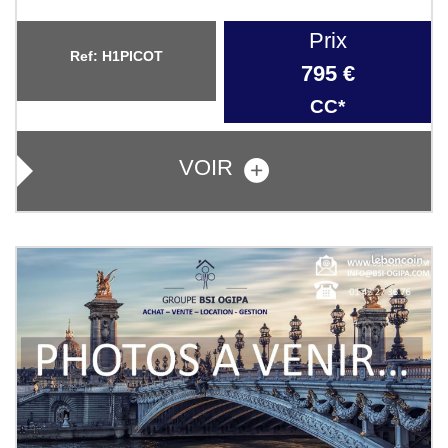
Prix
Ref: H1PICOT
795 €
CC*
VOIR